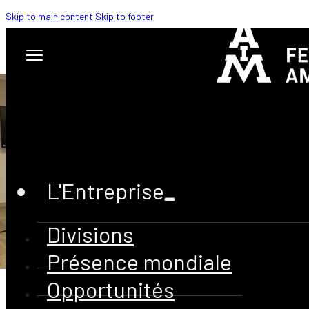
Skip to main content
Skip to footer
CARRIÈRES
L'Entreprise
Divisions
Présence mondiale
Opportunités
Votre carrière