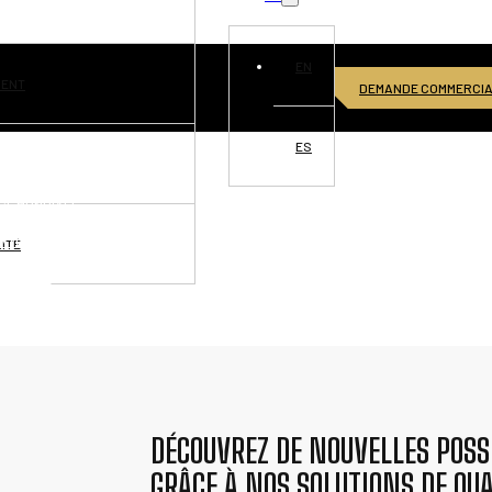
EN
MENT
DEMANDE COMMERCI
ES
VISIONS
CE MONDIALE
RTUNITÉS
ITÉ
NNECTER
DÉCOUVREZ DE NOUVELLES POSSI
GRÂCE À NOS SOLUTIONS DE QUA