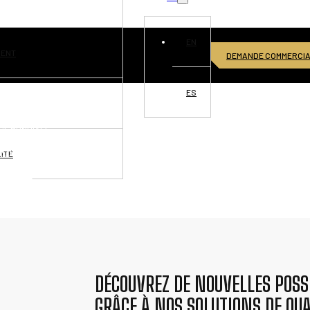
EN
MENT
DEMANDE COMMERCI
ES
VISIONS
CE MONDIALE
RTUNITÉS
ITÉ
NNECTER
DÉCOUVREZ DE NOUVELLES POSSI
GRÂCE À NOS SOLUTIONS DE QUA