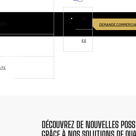
EN
MENT
DEMANDE COMMERCI
ES
VISIONS
CE MONDIALE
RTUNITÉS
ITÉ
NNECTER
DÉCOUVREZ DE NOUVELLES POSSI
GRÂCE À NOS SOLUTIONS DE QUA