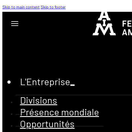
Skip to main content
Skip to footer
QUI SOMMES-NOUS?
L'Entreprise
Divisions
Présence mondiale
Opportunités
Notre Histoire