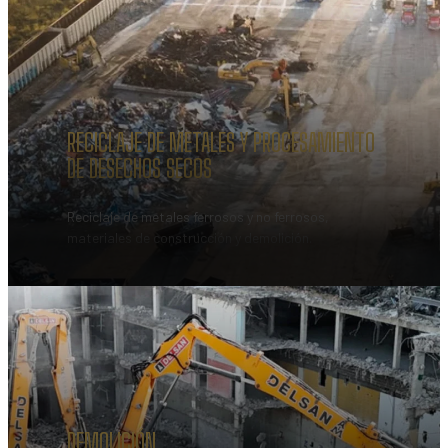
RECICLAJE DE METALES Y PROCESAMIENTO
DE DESECHOS SECOS
Reciclaje de metales ferrosos y no ferrosos,
materiales de construcción y demolición.
DEMOLICIÓN