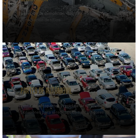
Servicios de demolición, desmantelamiento y
remediación de sitios.
PARTES DE AUTOMÓVIL
Venta de autopartes y reciclaje de vehículos.
Soluciones para el reciclaje de convertidores
catalíticos.